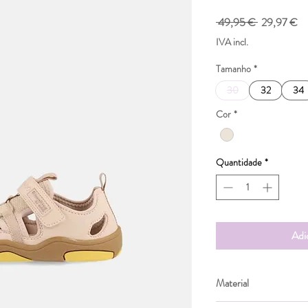
Preço
Pr
 49,95 € 
29,97 €
normal
pr
IVA incl.
Tamanho
*
30
32
34
Cor
*
Quantidade
*
Adi
Material