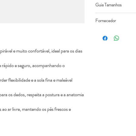
Textil
Guia Tamanhos
Tamanho
Comp.
Fornecedor
Palmi
Blanditos by Crio's
(cm)
27
17,3
irável e muito confortável, ideal para os dias
28
17,9
e rápido e seguro, acompanhando o
29
18,7
er flexibilidade e a sola fina e maleável
30
19,3
ara os dedos, respeita a postura e a anatomia
31
20,0
s ao ar livre, mantendo os pés frescos e
32
20,7
33
21,5