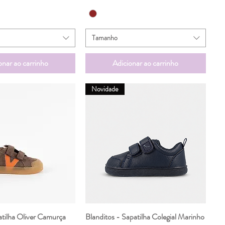
Tamanho
onar ao carrinho
Adicionar ao carrinho
Novidade
atilha Oliver Camurça
ualização rápida
Blanditos - Sapatilha Colegial Marinho
Visualização rápida