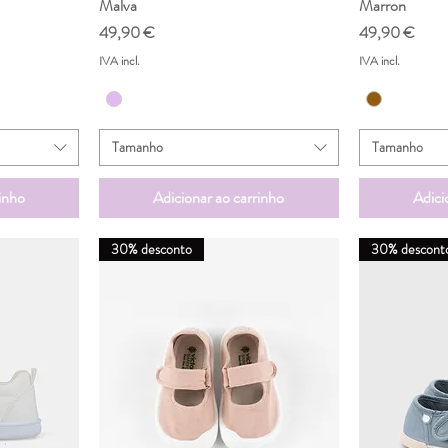
Malva
Marron
Preço
Preço
49,90 €
49,90 €
IVA incl.
IVA incl.
Tamanho
Tamanho
inho
Adicionar ao carrinho
Adici
30% desconto
30% descont