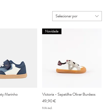
8,1
20,9-21,3
Selecionar por
Novidade
laty Marinho
ualização rápida
Victoria - Sapatilha Oliver Burdeos
Visualização rápida
Preço
49,90 €
IVA incl.