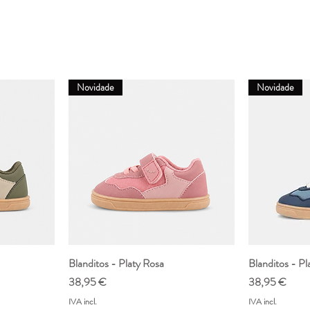
34
22,1
Novidade
Novidade
da
Blanditos - Platy Rosa
Visualização rápida
Blanditos - P
Vis
Preço
Preço
38,95 €
38,95 €
IVA incl.
IVA incl.