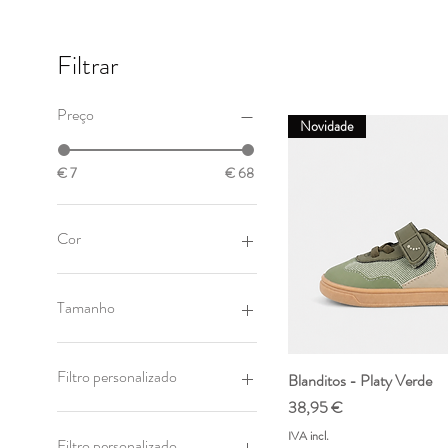
Filtrar
Preço
Novidade
€ 7
€ 68
Cor
Tamanho
19
20
Filtro personalizado
Blanditos - Platy Verde
Visualização rápi
21
Preço
38,95 €
22
Rooties
IVA incl.
23
Igor
Filtro personalizado