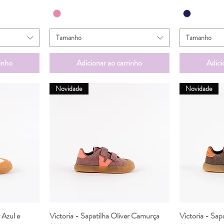
Tamanho
Tamanho
inho
Adicionar ao carrinho
Adici
Novidade
Novidade
 Azul e
da
Victoria - Sapatilha Oliver Camurça
Visualização rápida
Victoria - Sap
Vis