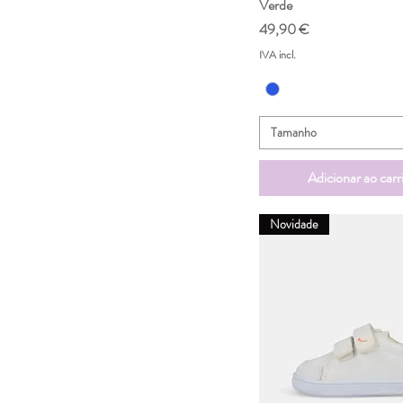
Verde
Preço
49,90 €
IVA incl.
Tamanho
Adicionar ao carr
Novidade