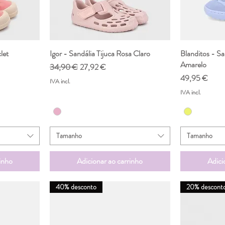
let
da
Igor - Sandália Tijuca Rosa Claro
Visualização rápida
Blanditos - Sa
Vis
Amarelo
nal
Preço normal
Preço promocional
34,90 €
27,92 €
Preço
49,95 €
IVA incl.
IVA incl.
Tamanho
Tamanho
inho
Adicionar ao carrinho
Adici
40% desconto
20% descont