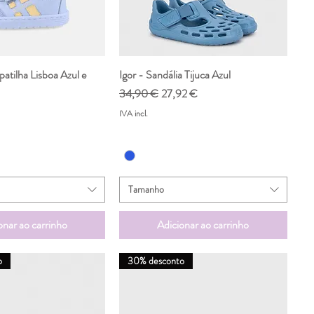
patilha Lisboa Azul e
ualização rápida
Igor - Sandália Tijuca Azul
Visualização rápida
Preço normal
Preço promocional
34,90 €
27,92 €
IVA incl.
Tamanho
onar ao carrinho
Adicionar ao carrinho
o
30% desconto