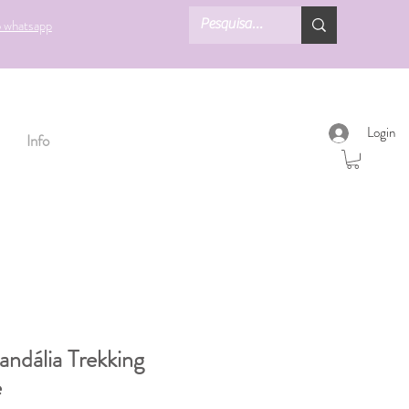
o whatsapp
Login
Info
andália Trekking
e