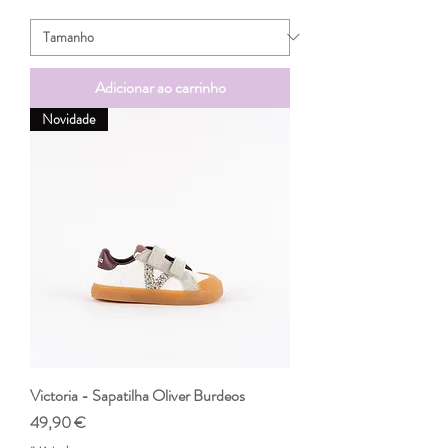
Adicionar ao carrinho
Novidade
Victoria - Sapatilha Oliver Burdeos
Preço
49,90 €