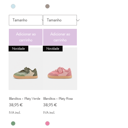
Adicionar ao
Adicionar ao
carrinho
carrinho
Novidade
Novidade
Blanditos - Platy Verde
Blanditos - Platy Rosa
Preço
Preço
38,95 €
38,95 €
IVA incl.
IVA incl.