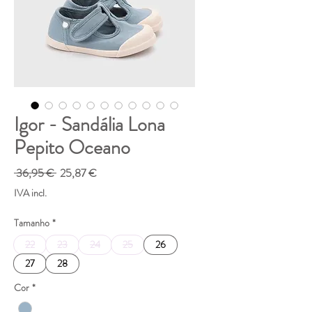
Igor - Sandália Lona
Pepito Oceano
Preço
Preço
 36,95 € 
25,87 €
normal
promocional
IVA incl.
Tamanho
*
22
23
24
25
26
27
28
Cor
*