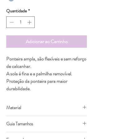
Quantidade
*
Adicionar ao Carrinho
Ponteira ampla, são flexíveis e sem reforço
de calcanhar.
A sola é fina e a palmilha removível.
Proteção da ponteira para maior
durabilidade.
Material
Lona em 100% algodão de velcro.
Guia Tamanhos
Tamanho
Comp.
Larg. da
Comp.