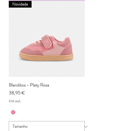
Novidade
Blanditos - Platy Rosa
Preço
38,95 €
IVA incl.