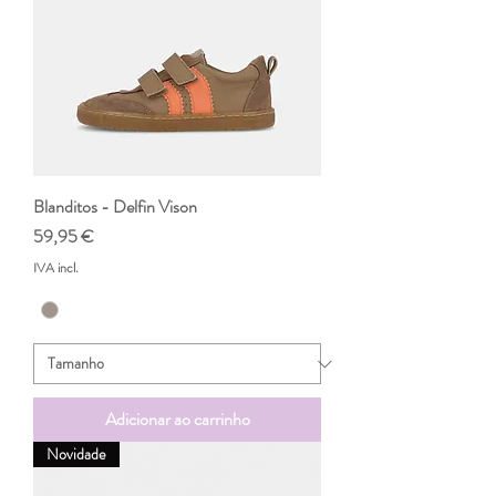
Blanditos - Delfin Vison
Preço
59,95 €
IVA incl.
Adicionar ao carrinho
Novidade