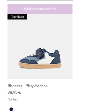
Adicionar ao carrinho
Novidade
Blanditos - Platy Marinho
Preço
38,95 €
IVA incl.