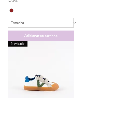
IVA incl.
Adicionar ao carrinho
Novidade
Victoria - Sapatilha Oliver Azul e Verde