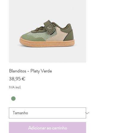
Blanditos - Platy Verde
Preço
38,95 €
IVA incl.
Adicionar ao carrinho