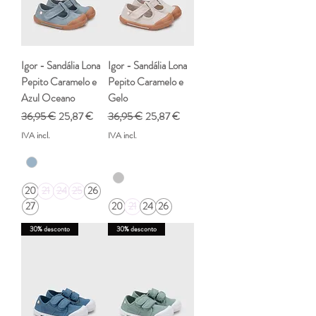
Igor - Sandália Lona
Igor - Sandália Lona
Pepito Caramelo e
Pepito Caramelo e
Azul Oceano
Gelo
Preço normal
Preço promocional
Preço normal
Preço promocional
36,95 €
25,87 €
36,95 €
25,87 €
IVA incl.
IVA incl.
20
21
24
25
26
27
20
21
24
26
30% desconto
30% desconto