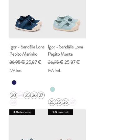
Igor - Sandália Lona
Igor - Sandália Lona
Pepito Marinho
Pepito Menta
Preço normal
Preço promocional
Preço normal
Preço promocional
36,95 €
25,87 €
36,95 €
25,87 €
IVA incl.
IVA incl.
20
24
25
26
27
28
20
25
26
27
30% desconto
30% desconto