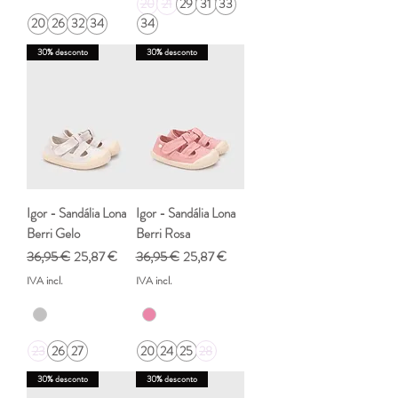
20
21
29
31
33
20
26
32
34
34
30% desconto
30% desconto
Igor - Sandália Lona
Igor - Sandália Lona
Berri Gelo
Berri Rosa
Preço normal
Preço promocional
Preço normal
Preço promocional
36,95 €
25,87 €
36,95 €
25,87 €
IVA incl.
IVA incl.
23
26
27
20
24
25
28
30% desconto
30% desconto