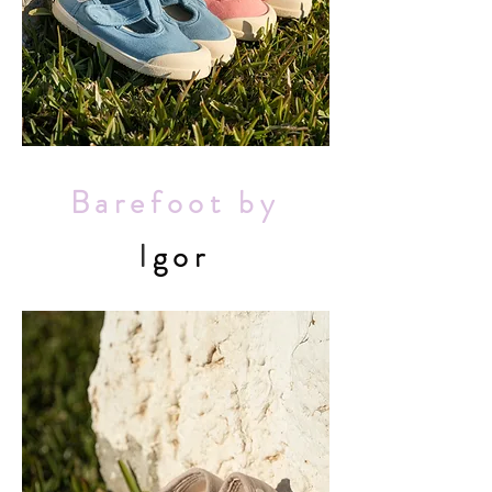
Barefoot by
I
gor