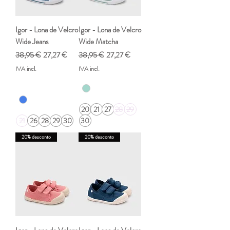
Igor - Lona de Velcro
Igor - Lona de Velcro
Wide Jeans
Wide Matcha
Preço normal
Preço promocional
Preço normal
Preço promocional
38,95 €
27,27 €
38,95 €
27,27 €
IVA incl.
IVA incl.
20
21
27
28
29
21
26
28
29
30
30
20% desconto
20% desconto