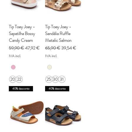
Tip Toey Joey -
Tip Toey Joey -
Sapatilha Bossy
Sandália Ruffle
Candy Cream
Metalic Salmon
Preço normal
Preço promocional
Preço normal
Preço promocional
59,90 €
47,92 €
65,90 €
39,54 €
IVA incl.
IVA incl.
20
22
25
30
31
40% desconto
40% desconto