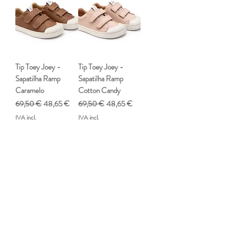
Tip Toey Joey -
Tip Toey Joey -
Sapatilha Ramp
Sapatilha Ramp
Caramelo
Cotton Candy
Preço normal
Preço promocional
Preço normal
Preço promocional
69,50 €
48,65 €
69,50 €
48,65 €
IVA incl.
IVA incl.
28
30
31
27
29
30
31
30% desconto
30% desconto