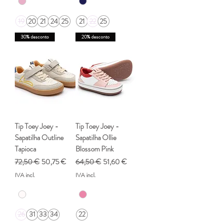
19
20
21
24
25
21
22
25
30% desconto
20% desconto
Tip Toey Joey -
Tip Toey Joey -
Sapatilha Outline
Sapatilha Ollie
Tapioca
Blossom Pink
Preço normal
Preço promocional
Preço normal
Preço promocional
72,50 €
50,75 €
64,50 €
51,60 €
IVA incl.
IVA incl.
26
31
33
34
22