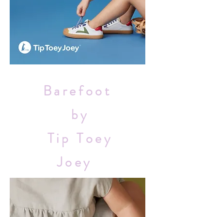
Barefoot
by
Tip Toey
Joey