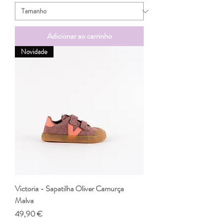
Adicionar ao carrinho
Novidade
Victoria - Sapatilha Oliver Camurça
Malva
Preço
49,90 €