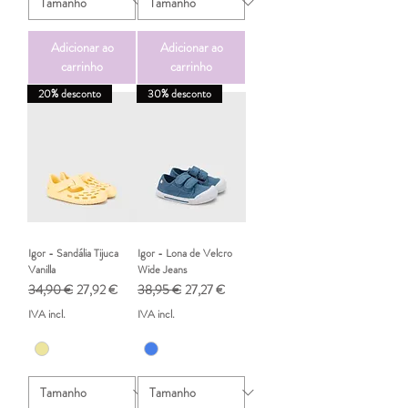
Adicionar ao
Adicionar ao
carrinho
carrinho
20% desconto
30% desconto
Igor - Sandália Tijuca
Igor - Lona de Velcro
Vanilla
Wide Jeans
Preço normal
Preço promocional
Preço normal
Preço promocional
34,90 €
27,92 €
38,95 €
27,27 €
IVA incl.
IVA incl.