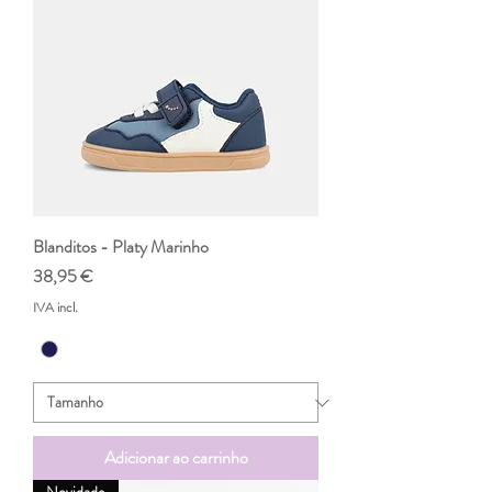
Blanditos - Platy Marinho
Preço
38,95 €
IVA incl.
Adicionar ao carrinho