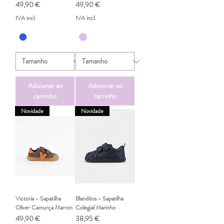
Preço
Preço
49,90 €
49,90 €
IVA incl.
IVA incl.
Adicionar ao
Adicionar ao
carrinho
carrinho
Novidade
Novidade
Victoria - Sapatilha
Blanditos - Sapatilha
Oliver Camurça Marron
Colegial Marinho
Preço
Preço
49,90 €
38,95 €