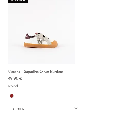
Novidade
Victoria - Sapatilha Oliver Burdeos
Preço
49,90 €
IVA incl.