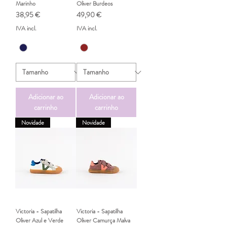
Marinho
Oliver Burdeos
Preço
Preço
38,95 €
49,90 €
IVA incl.
IVA incl.
Adicionar ao
Adicionar ao
carrinho
carrinho
Novidade
Novidade
Victoria - Sapatilha
Victoria - Sapatilha
Oliver Azul e Verde
Oliver Camurça Malva