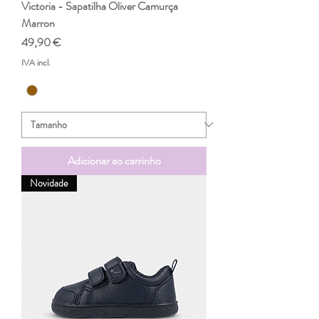
Victoria - Sapatilha Oliver Camurça
Marron
Preço
49,90 €
IVA incl.
Adicionar ao carrinho
Novidade