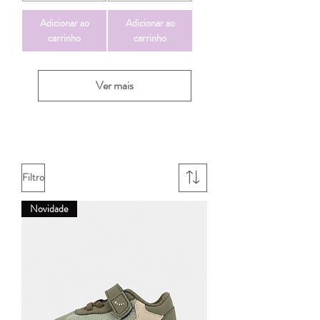
Adicionar ao
Adicionar ao
carrinho
carrinho
Ver mais
Filtro
Novidade