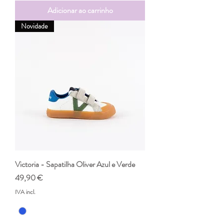
Adicionar ao carrinho
Novidade
Victoria - Sapatilha Oliver Azul e Verde
Preço
49,90 €
IVA incl.