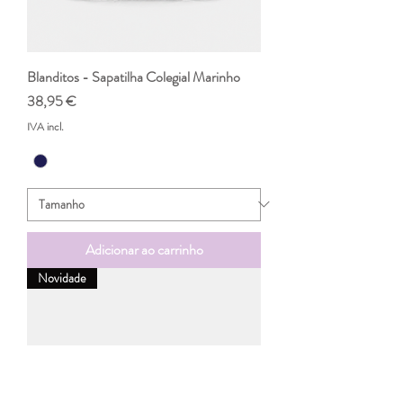
Blanditos - Sapatilha Colegial Marinho
Preço
38,95 €
IVA incl.
Adicionar ao carrinho
Novidade