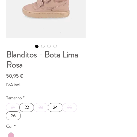
Blanditos - Bota Lima
Rosa
Preço
50,95 €
IVA incl.
Tamanho
*
21
22
23
24
25
26
Cor
*