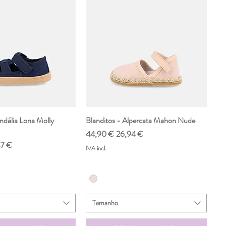
ndália Lona Molly
ualização rápida
Blanditos - Alpercata Mahon Nude
Visualização rápida
Preço normal
Preço promocional
44,90 €
26,94 €
o promocional
37 €
IVA incl.
Tamanho