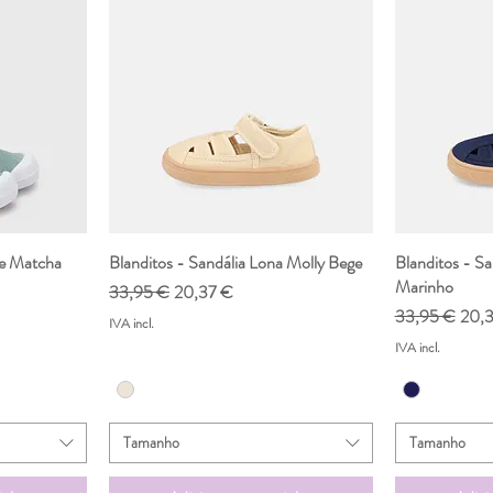
de Matcha
da
Blanditos - Sandália Lona Molly Bege
Visualização rápida
Blanditos - Sa
Vis
Marinho
nal
Preço normal
Preço promocional
33,95 €
20,37 €
Preço normal
Preç
33,95 €
20,
IVA incl.
IVA incl.
Tamanho
Tamanho