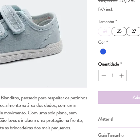
Preço
Pr
 30,95 € 
20,12 €
normal
pr
IVA incl.
Tamanho
*
21
25
27
Cor
*
Quantidade
*
Adi
 Blanditos, pensado para respeitar os pezinhos
especialmente na área dos dedos, com uma
 de movimento. Com uma sola plana, sem
Material
 São leves e incluem uma proteção na frente,
te as brincadeiras dos mais pequenos.
Textil
Guia Tamanho