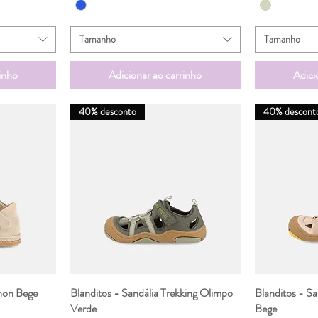
Tamanho
Tamanho
inho
Adicionar ao carrinho
Adici
40% desconto
40% descont
hon Bege
da
Blanditos - Sandália Trekking Olimpo
Visualização rápida
Blanditos - Sa
Vis
Verde
Bege
nal