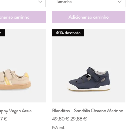
Tamanho
onar ao carrinho
Adicionar ao carrinho
o
40% desconto
uppy Vegan Areia
ualização rápida
Blanditos - Sandália Oceano Marinho
Visualização rápida
o promocional
Preço normal
Preço promocional
37 €
49,80 €
29,88 €
IVA incl.