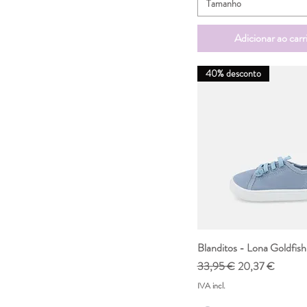
Tamanho
Adicionar ao carr
40% desconto
Blanditos - Lona Goldfish
Visualização rápi
Preço normal
Preço promocio
33,95 €
20,37 €
IVA incl.