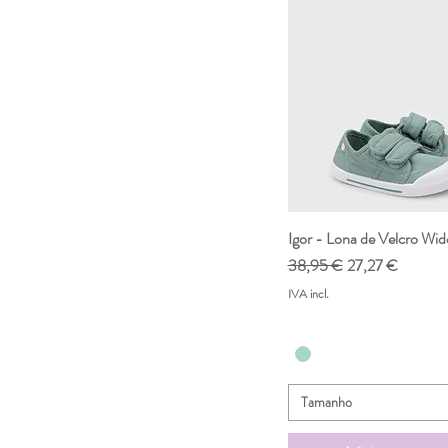
36
L
M
S
Igor - Lona de Velcro Wi
Visualização rápi
Preço normal
Preço promocio
38,95 €
27,27 €
IVA incl.
Tamanho