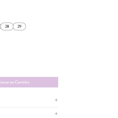
eço
omocional
28
29
cionar ao Carrinho