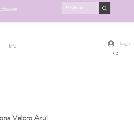
o whatsapp
Login
Info
Lona Velcro Azul