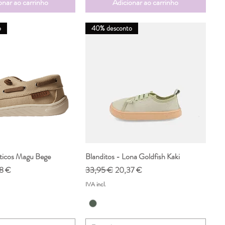
onar ao carrinho
Adicionar ao carrinho
o
40% desconto
ticos Magu Bege
ualização rápida
Blanditos - Lona Goldfish Kaki
Visualização rápida
o promocional
Preço normal
Preço promocional
8 €
33,95 €
20,37 €
IVA incl.