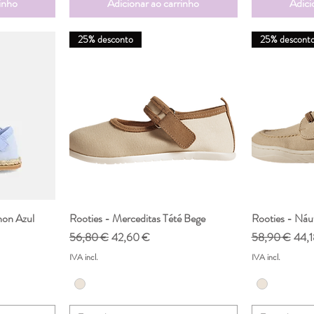
inho
Adicionar ao carrinho
Adici
25% desconto
25% descont
hon Azul
da
Rooties - Merceditas Tété Bege
Visualização rápida
Rooties - Náu
Vis
nal
Preço normal
Preço promocional
Preço normal
Preç
56,80 €
42,60 €
58,90 €
44,1
IVA incl.
IVA incl.