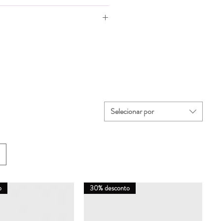
 da
Larg. da
Comp. ideal
lha
Palmilha
do pé (cm)
(cm)
5,8
11,9-12,3
6,0
12,5-12,9
6,1
13,3-13,7
Selecionar por
6,2
13,8-14,2
6,4
14,6-15
6,5
15,1-15,5
6,7
15,8-16,2
o
30% desconto
6,8
16,4-16,8