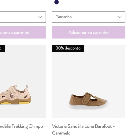
Tamanho
onar ao carrinho
Adicionar ao carrinho
o
30% desconto
ndália Trekking Olimpo
ualização rápida
Victoria Sandália Lona Barefoot -
Visualização rápida
Caramelo