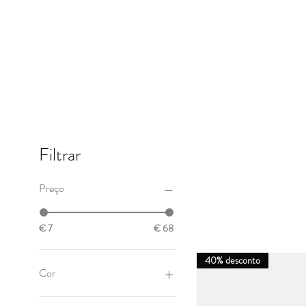
Filtrar
Preço
€ 7
€ 68
40% desconto
Cor