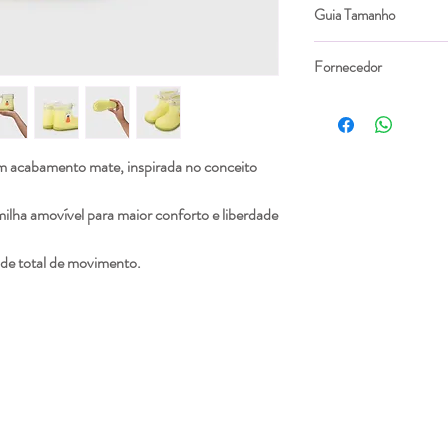
PVC
Guia Tamanho
Tamanho
Comp.
Fornecedor
Palmi
Igor
(cm)
20
13
m acabamento mate, inspirada no conceito
21
13,9
milha amovível para maior conforto e liberdade
22
14,4
ade total de movimento.
23
15
24
15,6
25
16,3
26
17