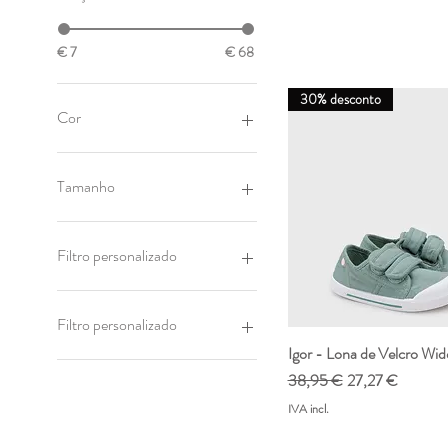
€ 7
€ 68
30% desconto
Cor
Tamanho
19
20
Filtro personalizado
21
22
Rooties
23
Igor
Filtro personalizado
24
Praia
Igor - Lona de Velcro Wi
Visualização rápi
25
Rooties
Preço normal
Preço promocio
38,95 €
27,27 €
26
Igor
IVA incl.
27
Praia
28