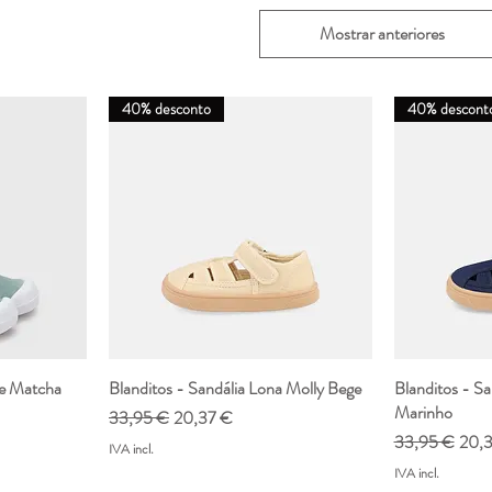
27
17,7
Mostrar anteriores
28
18,3
40% desconto
40% descont
de Matcha
da
Blanditos - Sandália Lona Molly Bege
Visualização rápida
Blanditos - Sa
Vis
Marinho
nal
Preço normal
Preço promocional
33,95 €
20,37 €
Preço normal
Preç
33,95 €
20,
IVA incl.
IVA incl.