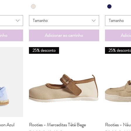
Tamanho
Tamanho
inho
Adicionar ao carrinho
Adici
25% desconto
25% descont
hon Azul
da
Rooties - Merceditas Tété Bege
Visualização rápida
Rooties - Náu
Vis