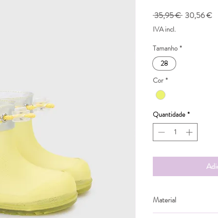
Preço
P
 35,95 € 
30,56 €
normal
p
IVA incl.
Tamanho
*
28
Cor
*
Quantidade
*
Adi
Material