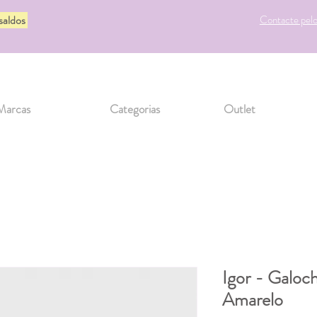
 saldos
Contacte pel
Marcas
Categorias
Outlet
Igor - Galoc
Amarelo