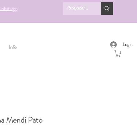
o whatsapp
Login
Info
ha Mendi Pato