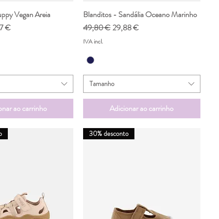
uppy Vegan Areia
ualização rápida
Blanditos - Sandália Oceano Marinho
Visualização rápida
o promocional
Preço normal
Preço promocional
7 €
49,80 €
29,88 €
IVA incl.
Tamanho
onar ao carrinho
Adicionar ao carrinho
o
30% desconto