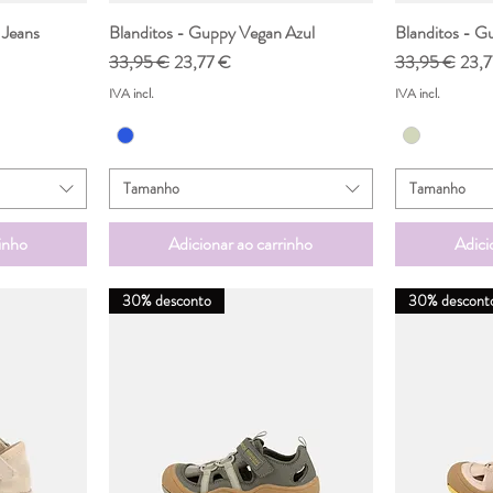
 Jeans
da
Blanditos - Guppy Vegan Azul
Visualização rápida
Blanditos - G
Vis
nal
Preço normal
Preço promocional
Preço normal
Preç
33,95 €
23,77 €
33,95 €
23,7
IVA incl.
IVA incl.
Tamanho
Tamanho
inho
Adicionar ao carrinho
Adici
30% desconto
30% descont