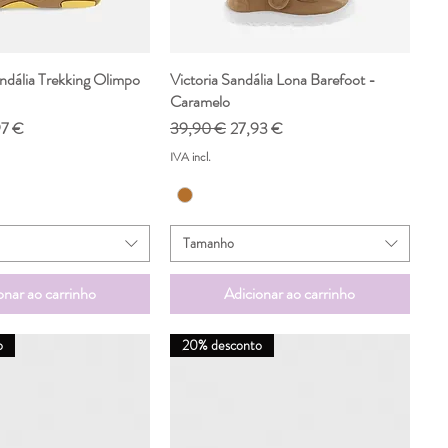
ndália Trekking Olimpo
ualização rápida
Victoria Sandália Lona Barefoot -
Visualização rápida
Caramelo
o promocional
Preço normal
Preço promocional
97 €
39,90 €
27,93 €
IVA incl.
Tamanho
onar ao carrinho
Adicionar ao carrinho
o
20% desconto