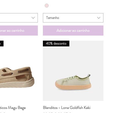
Tamanho
onar ao carrinho
Adicionar ao carrinho
o
40% desconto
ticos Magu Bege
ualização rápida
Blanditos - Lona Goldfish Kaki
Visualização rápida