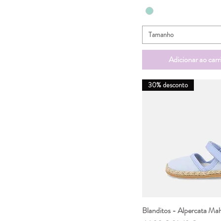
29
30
31
Tamanho
32
33
Adicionar ao carr
34
35
36
30% desconto
L
M
S
Blanditos - Alpercata Ma
Visualização rápi