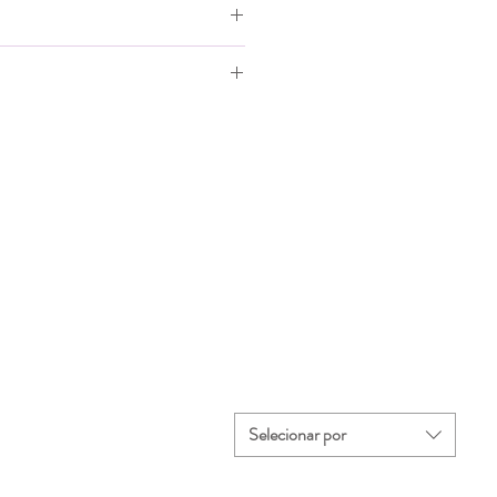
 da
Larg. da
Comp. ideal
lha
Palmilha
do pé (cm)
(cm)
6,1
11,8-12,2
6,2
12,7-13,1
6,3
13,2-13,6
6,4
13,8-14,2
6,6
14,4-14,8
6,7
15,1-15,5
Selecionar por
7
15,8-16,2