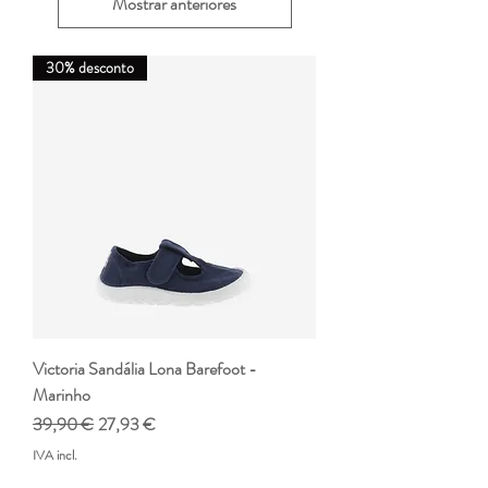
Mostrar anteriores
30% desconto
Victoria Sandália Lona Barefoot -
Marinho
Preço normal
Preço promocional
39,90 €
27,93 €
IVA incl.