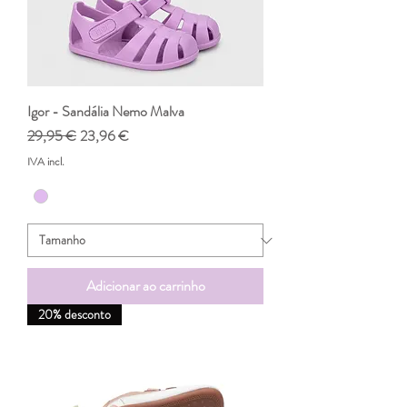
Igor - Sandália Nemo Malva
Preço normal
Preço promocional
29,95 €
23,96 €
IVA incl.
Adicionar ao carrinho
20% desconto