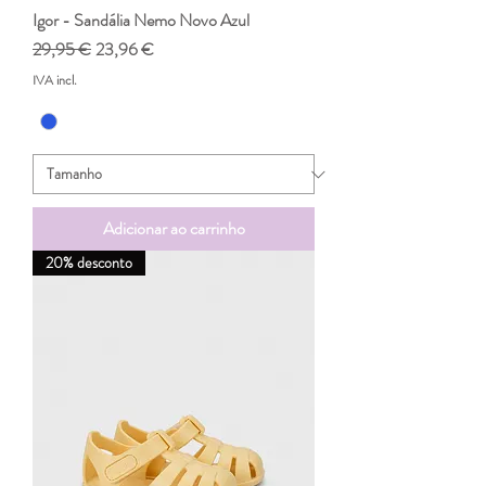
Igor - Sandália Nemo Novo Azul
Preço normal
Preço promocional
29,95 €
23,96 €
IVA incl.
Adicionar ao carrinho
20% desconto