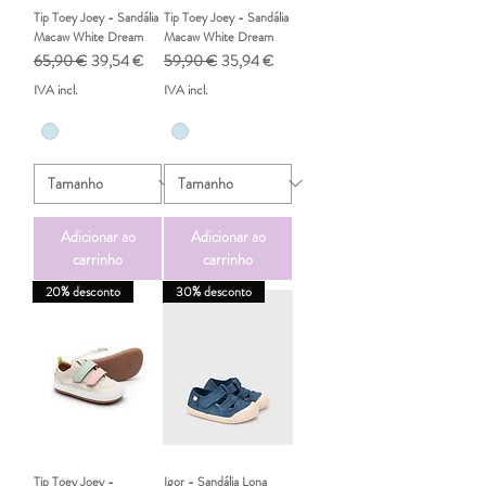
Tip Toey Joey - Sandália
Tip Toey Joey - Sandália
Macaw White Dream
Macaw White Dream
Preço normal
Preço promocional
Preço normal
Preço promocional
65,90 €
39,54 €
59,90 €
35,94 €
IVA incl.
IVA incl.
Adicionar ao
Adicionar ao
carrinho
carrinho
20% desconto
30% desconto
Tip Toey Joey -
Igor - Sandália Lona