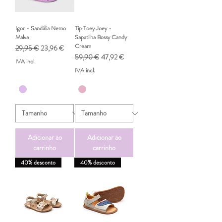
Igor - Sandália Nemo
Tip Toey Joey -
Malva
Sapatilha Bossy Candy
Cream
Preço normal
Preço promocional
29,95 €
23,96 €
Preço normal
Preço promocional
59,90 €
47,92 €
IVA incl.
IVA incl.
Adicionar ao
Adicionar ao
carrinho
carrinho
40% desconto
40% desconto