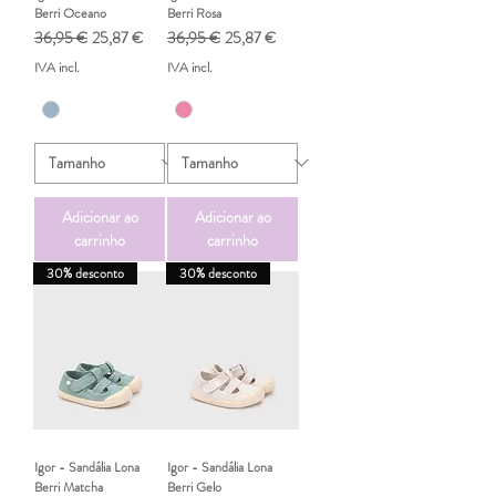
Berri Oceano
Berri Rosa
Preço normal
Preço promocional
Preço normal
Preço promocional
36,95 €
25,87 €
36,95 €
25,87 €
IVA incl.
IVA incl.
Adicionar ao
Adicionar ao
carrinho
carrinho
30% desconto
30% desconto
Igor - Sandália Lona
Igor - Sandália Lona
Berri Matcha
Berri Gelo