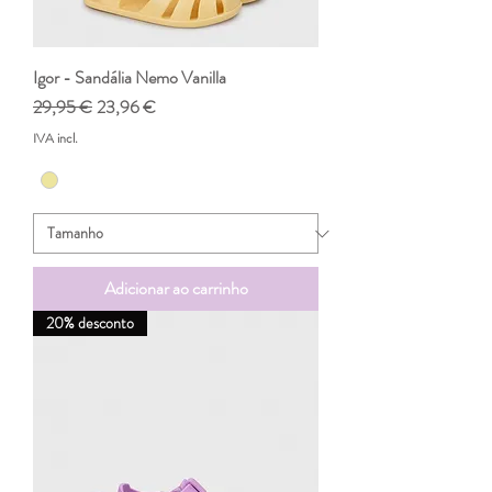
Igor - Sandália Nemo Vanilla
Preço normal
Preço promocional
29,95 €
23,96 €
IVA incl.
Adicionar ao carrinho
20% desconto