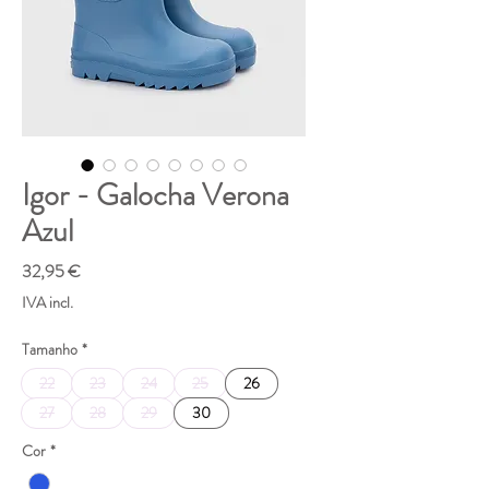
Igor - Galocha Verona
Azul
Preço
32,95 €
IVA incl.
Tamanho
*
22
23
24
25
26
27
28
29
30
Cor
*