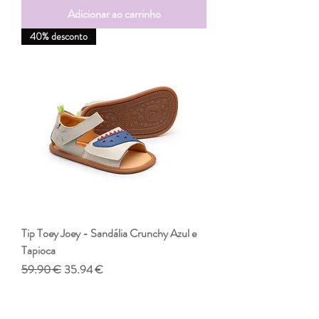
Adicionar ao carrinho
40% desconto
Tip Toey Joey - Sandália Crunchy Azul e
Tapioca
Preço normal
Preço promocional
59,90 €
35,94 €
IVA incl.