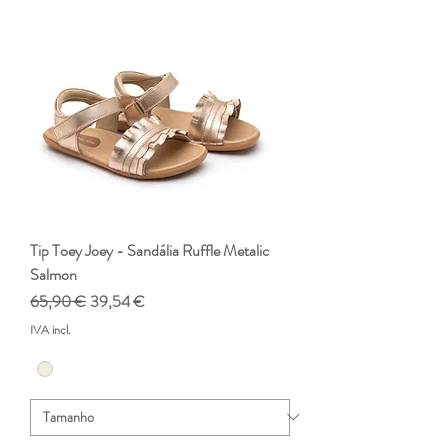
Tip Toey Joey - Sandália Ruffle Metalic
Salmon
Preço normal
Preço promocional
65,90 €
39,54 €
IVA incl.