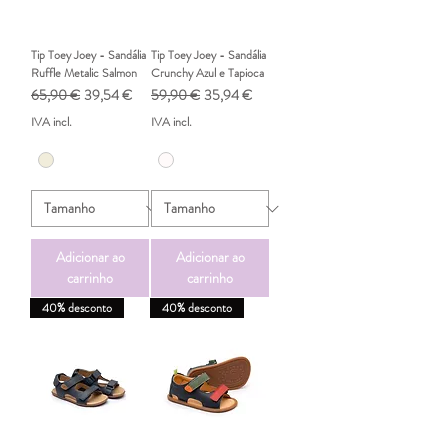
Tip Toey Joey - Sandália
Tip Toey Joey - Sandália
Ruffle Metalic Salmon
Crunchy Azul e Tapioca
Preço normal
Preço promocional
Preço normal
Preço promocional
65,90 €
39,54 €
59,90 €
35,94 €
IVA incl.
IVA incl.
Adicionar ao
Adicionar ao
carrinho
carrinho
40% desconto
40% desconto