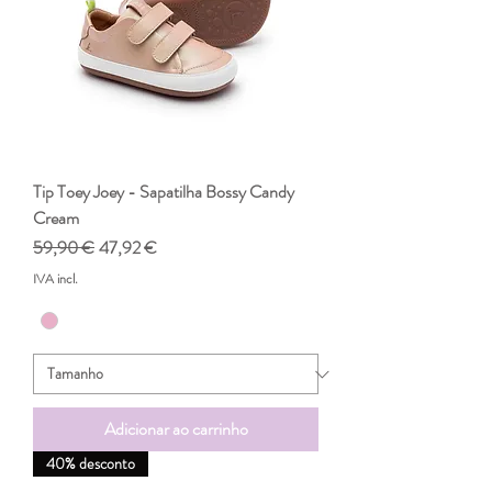
Tip Toey Joey - Sapatilha Bossy Candy
Cream
Preço normal
Preço promocional
59,90 €
47,92 €
IVA incl.
Adicionar ao carrinho
40% desconto