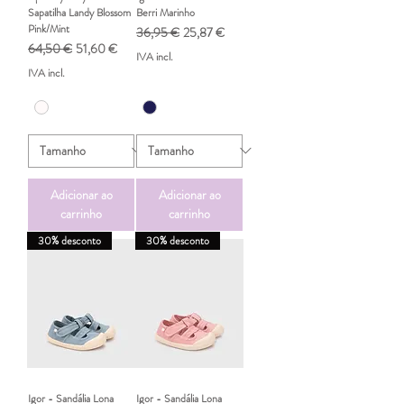
Sapatilha Landy Blossom
Berri Marinho
Pink/Mint
Preço normal
Preço promocional
36,95 €
25,87 €
Preço normal
Preço promocional
64,50 €
51,60 €
IVA incl.
IVA incl.
Adicionar ao
Adicionar ao
carrinho
carrinho
30% desconto
30% desconto
Igor - Sandália Lona
Igor - Sandália Lona