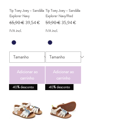
Tip Toey Joey - Sandália
Tip Toey Joey - Sandália
Explorer Navy
Explorer Navy/Red
Preço normal
Preço promocional
Preço normal
Preço promocional
65,90 €
39,54 €
59,90 €
35,94 €
IVA incl.
IVA incl.
Adicionar ao
Adicionar ao
carrinho
carrinho
40% desconto
40% desconto