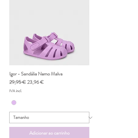
Igor - Sandália Nemo Malva
Preço normal
Preço promocional
29,95 €
23,96 €
IVA incl.
Adicionar ao carrinho