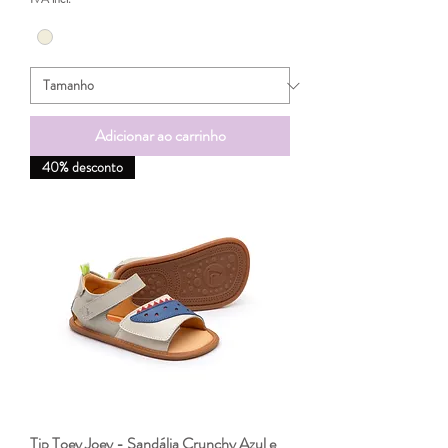
Adicionar ao carrinho
40% desconto
Tip Toey Joey - Sandália Crunchy Azul e