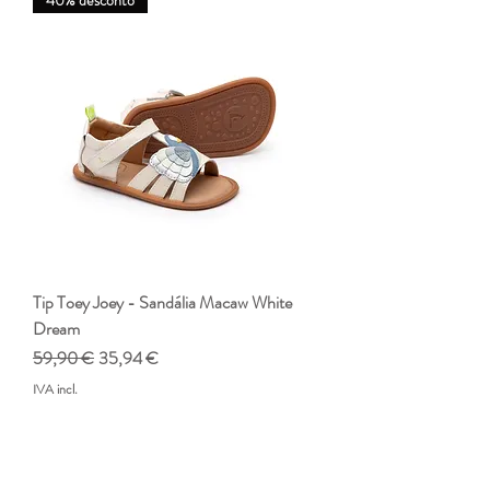
Tip Toey Joey - Sandália Macaw White
Dream
Preço normal
Preço promocional
59,90 €
35,94 €
IVA incl.