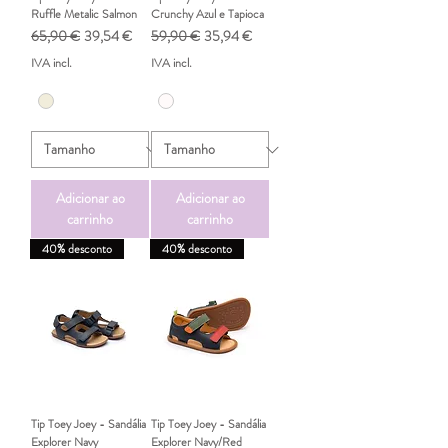
Ruffle Metalic Salmon
Crunchy Azul e Tapioca
Preço normal
Preço promocional
Preço normal
Preço promocional
65,90 €
39,54 €
59,90 €
35,94 €
IVA incl.
IVA incl.
Adicionar ao
Adicionar ao
carrinho
carrinho
40% desconto
40% desconto
Tip Toey Joey - Sandália
Tip Toey Joey - Sandália
Explorer Navy
Explorer Navy/Red