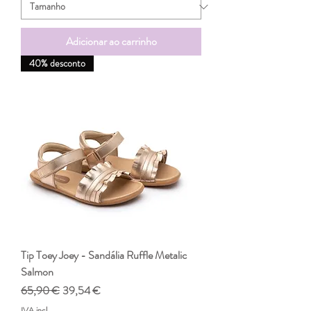
Adicionar ao carrinho
40% desconto
Tip Toey Joey - Sandália Ruffle Metalic
Salmon
Preço normal
Preço promocional
65,90 €
39,54 €
IVA incl.