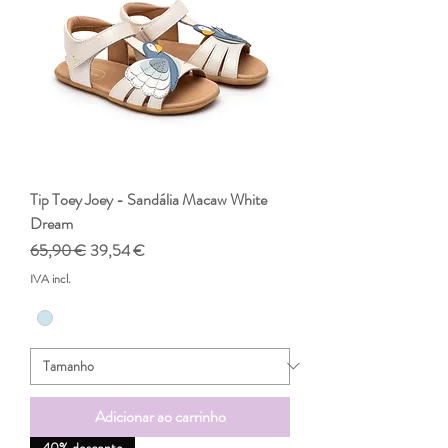
Tip Toey Joey - Sandália Macaw White
Dream
Preço normal
Preço promocional
65,90 €
39,54 €
IVA incl.
Adicionar ao carrinho
40% desconto