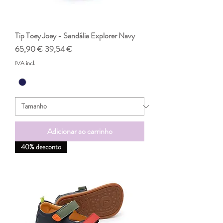
Tip Toey Joey - Sandália Explorer Navy
Preço normal
Preço promocional
65,90 €
39,54 €
IVA incl.
Adicionar ao carrinho
40% desconto