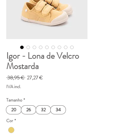
Igor - Lona de Velcro
Mostarda
Preço
Preço
 38,95 € 
27,27 €
normal
promocional
IVA incl.
Tamanho
*
20
26
32
34
Cor
*