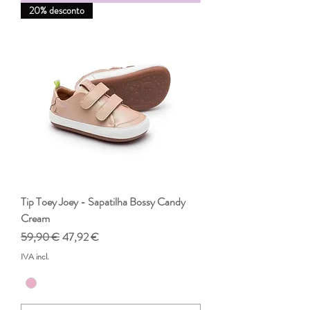
20% desconto
Tip Toey Joey - Sapatilha Bossy Candy
Cream
Preço normal
Preço promocional
59,90 €
47,92 €
IVA incl.