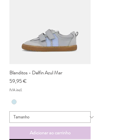
Blanditos - Delfin Azul Mar
Preço
59,95 €
IVA incl.
Adicionar ao carrinho