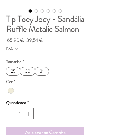
Tip Toey Joey - Sandália
Ruffle Metalic Salmon
Preço
Preço
 65,90 € 
39,54 €
normal
promocional
IVA incl.
Tamanho
*
25
30
31
Cor
*
Quantidade
*
Adicionar ao Carrinho