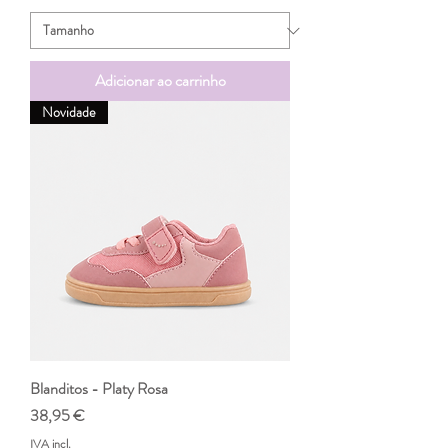
Adicionar ao carrinho
Novidade
Blanditos - Platy Rosa
Preço
38,95 €
IVA incl.