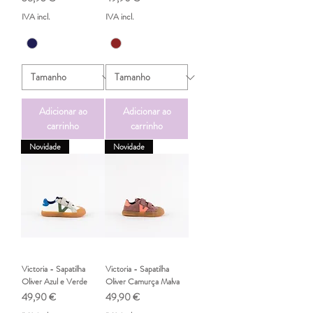
IVA incl.
IVA incl.
Adicionar ao
Adicionar ao
carrinho
carrinho
Novidade
Novidade
Victoria - Sapatilha
Victoria - Sapatilha
Oliver Azul e Verde
Oliver Camurça Malva
Preço
Preço
49,90 €
49,90 €