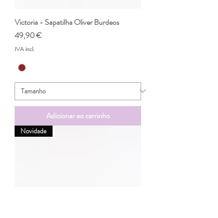
Victoria - Sapatilha Oliver Burdeos
Preço
49,90 €
IVA incl.
Adicionar ao carrinho
Novidade