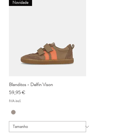
Novidade
Blanditos - Delfin Vison
Preço
59,95 €
IVA incl.