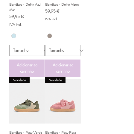
Blanditos - Delfin Azul
Blanditos - Delfin Vison
Mar
Preço
59,95 €
Preço
59,95 €
IVA incl.
IVA incl.
Adicionar ao
Adicionar ao
carrinho
carrinho
Novidade
Novidade
Blanditos - Platy Verde
Blanditos - Platy Rosa