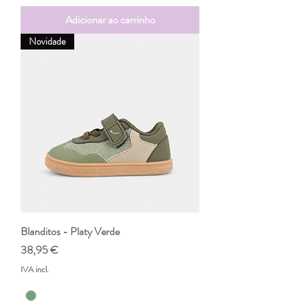
Adicionar ao carrinho
Novidade
Blanditos - Platy Verde
Preço
38,95 €
IVA incl.