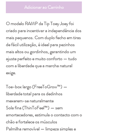
Adicionar ao Carrinho
O modelo RAMP da Tip Toey Joey foi
criado para incentivar a independência dos
mais pequenos. Com duplo fecho em tiras
de fácil utilização, é ideal para pezinhos
mais altos ou gordinhos, garantindo um
ajuste perfeito e muito conforto — tudo
com a liberdade que a marcha natural
exige.
Toe-box largo (FreeToGrow™) —
liberdade total para os dedinhos
mexerem-se naturalmente
Sola fina (ThinToFeel™) — sem
amortecedores, estimula o contacto com o
chão e fortalece os músculos
Palmilha removível — limpeza simples e