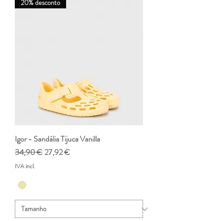
20% desconto
Igor - Sandália Tijuca Vanilla
Preço normal
Preço promocional
34,90 €
27,92 €
IVA incl.