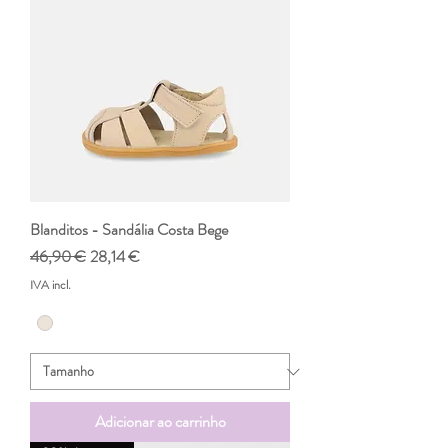
Blanditos - Sandália Costa Bege
Preço normal
Preço promocional
46,90 €
28,14 €
IVA incl.
Adicionar ao carrinho