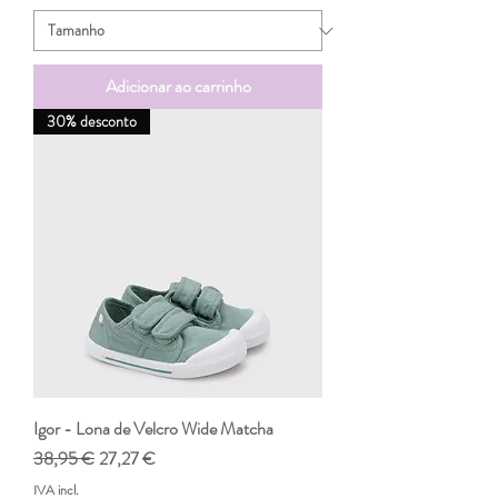
Adicionar ao carrinho
30% desconto
Igor - Lona de Velcro Wide Matcha
Preço normal
Preço promocional
38,95 €
27,27 €
IVA incl.