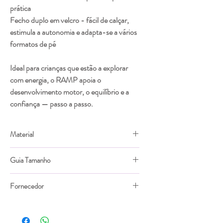
prática
Fecho duplo em velcro - fácil de calçar,
estimula a autonomia e adapta-se a vários
formatos de pé
Ideal para crianças que estão a explorar
com energia, o RAMP apoia o
desenvolvimento motor, o equilíbrio e a
confiança — passo a passo.
Material
Couro extra macio produzido dentro dos
Guia Tamanho
critérios internacionais REACH.
Forro de couro que dá conforto térmico e
A numeração de outras marcas não é um guia
deixa os pezinhos sempre secos.
Fornecedor
confiável para escolher o seu tamanho. Use a
Palmilha removível em EVA forrada de couro
foto que deixamos na galeria para encontrar o
Tip Toey Joey
macio.
tamanho perfeito.
Sola de borracha natural flexível e