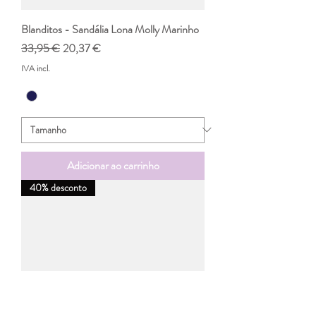
Blanditos - Sandália Lona Molly Marinho
Preço normal
Preço promocional
33,95 €
20,37 €
IVA incl.
Adicionar ao carrinho
40% desconto