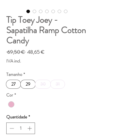
Tip Toey Joey -
Sapatilha Ramp Cotton
Candy
Preço
Preço
 69,50 € 
48,65 €
normal
promocional
IVA incl.
Tamanho
*
27
29
30
31
Cor
*
Quantidade
*