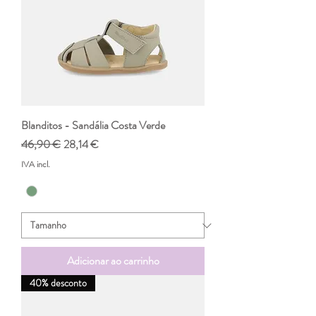
Blanditos - Sandália Costa Verde
Preço normal
Preço promocional
46,90 €
28,14 €
IVA incl.
Adicionar ao carrinho
40% desconto