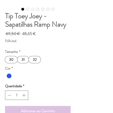
Tip Toey Joey -
Sapatilhas Ramp Navy
Preço
Preço
 69,50 € 
48,65 €
normal
promocional
IVA incl.
Tamanho
*
30
31
32
Cor
*
Quantidade
*
Adicionar ao Carrinho