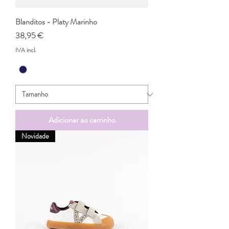
Blanditos - Platy Marinho
Preço
38,95 €
IVA incl.
Adicionar ao carrinho
Novidade