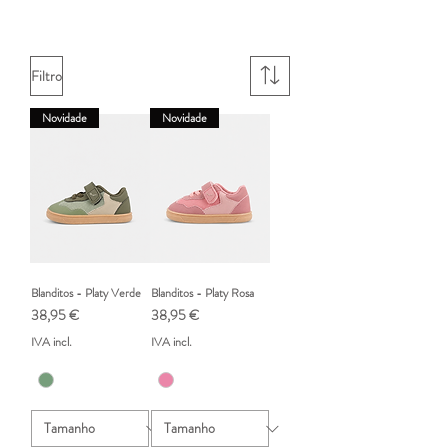
Filtro
Novidade
Novidade
Blanditos - Platy Verde
Blanditos - Platy Rosa
Preço
Preço
38,95 €
38,95 €
IVA incl.
IVA incl.