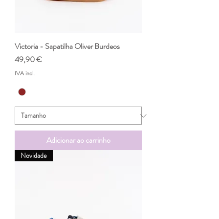
Victoria - Sapatilha Oliver Burdeos
Preço
49,90 €
IVA incl.
Adicionar ao carrinho
Novidade