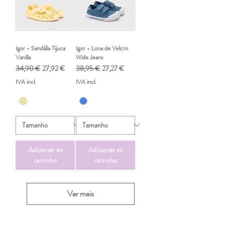
Igor - Sandália Tijuca
Igor - Lona de Velcro
Vanilla
Wide Jeans
Preço normal
Preço promocional
Preço normal
Preço promocional
34,90 €
27,92 €
38,95 €
27,27 €
IVA incl.
IVA incl.
Adicionar ao
Adicionar ao
carrinho
carrinho
Ver mais