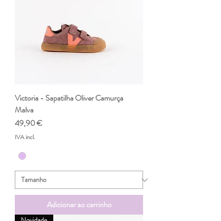
Victoria - Sapatilha Oliver Camurça
Malva
Preço
49,90 €
IVA incl.
Adicionar ao carrinho
Novidade