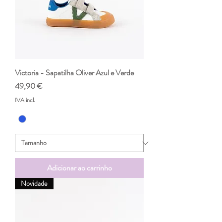
Victoria - Sapatilha Oliver Azul e Verde
Preço
49,90 €
IVA incl.
Adicionar ao carrinho
Novidade