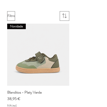
Filtro
Novidade
Blanditos - Platy Verde
Preço
38,95 €
IVA incl.