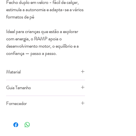
Fecho duplo em velcro - fácil de calçar,
estimula a autonomia e adapta-se a vários
formatos de pé
Ideal para crianças que estão a explorar
com energia, o RAMP apoia o
desenvolvimento motor, o equilíbrio e a
confiança — passo a passo.
Material
Couro extra macio produzido dentro dos
Guia Tamanho
critérios internacionais REACH.
Forro de couro que dá conforto térmico e
A numeração de outras marcas não é um guia
deixa os pezinhos sempre secos.
Fornecedor
confiável para escolher o seu tamanho. Use a
Palmilha removível em EVA forrada de couro
foto que deixamos na galeria para encontrar o
Tip Toey Joey
macio.
tamanho perfeito.
Sola de borracha natural flexível e
antiescorregão.