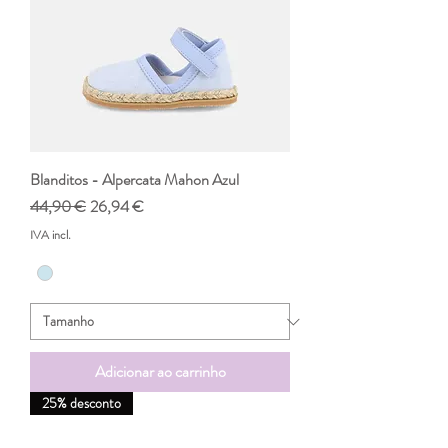
Blanditos - Alpercata Mahon Azul
Preço normal
Preço promocional
44,90 €
26,94 €
IVA incl.
Adicionar ao carrinho
25% desconto