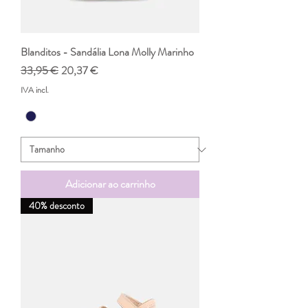
Blanditos - Sandália Lona Molly Marinho
Preço normal
Preço promocional
33,95 €
20,37 €
IVA incl.
Adicionar ao carrinho
40% desconto