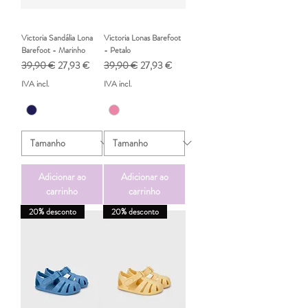
Victoria Sandália Lona
Victoria Lonas Barefoot
Barefoot - Marinho
- Petalo
Preço normal
Preço promocional
Preço normal
Preço promocional
39,90 €
27,93 €
39,90 €
27,93 €
IVA incl.
IVA incl.
Adicionar ao
Adicionar ao
carrinho
carrinho
20% desconto
20% desconto