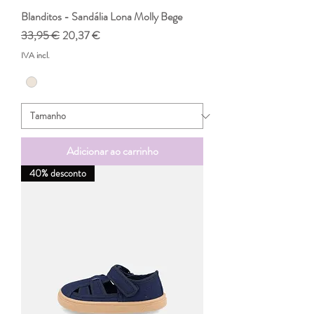
Blanditos - Sandália Lona Molly Bege
Preço normal
Preço promocional
33,95 €
20,37 €
IVA incl.
Adicionar ao carrinho
40% desconto