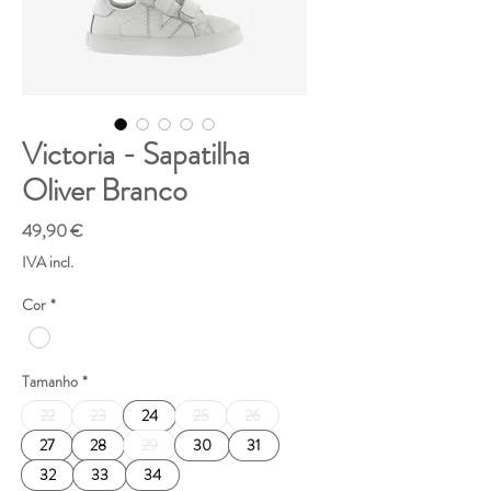
Victoria - Sapatilha
Oliver Branco
Preço
49,90 €
IVA incl.
Cor
*
Tamanho
*
22
23
24
25
26
27
28
29
30
31
32
33
34