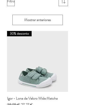
Filtro
Mostrar anteriores
30% desconto
Igor - Lona de Velcro Wide Matcha
Preço normal
Preço promocional
38,95 €
27,27 €