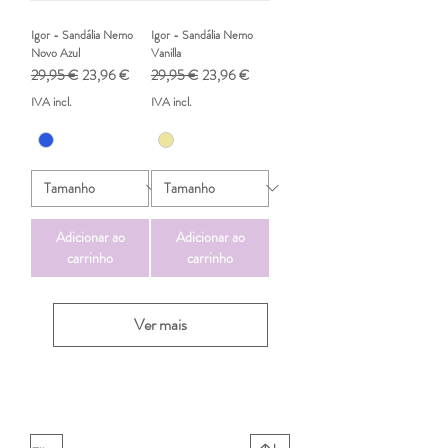
Igor - Sandália Nemo
Igor - Sandália Nemo
Novo Azul
Vanilla
Preço normal
Preço promocional
Preço normal
Preço promocional
29,95 €
23,96 €
29,95 €
23,96 €
IVA incl.
IVA incl.
Adicionar ao
Adicionar ao
carrinho
carrinho
Ver mais