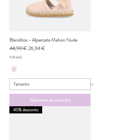
Blanditos - Alpercata Mahon Nude
Preço normal
Preço promocional
44,90 €
26,94 €
IVA incl.
Adicionar ao carrinho
40% desconto