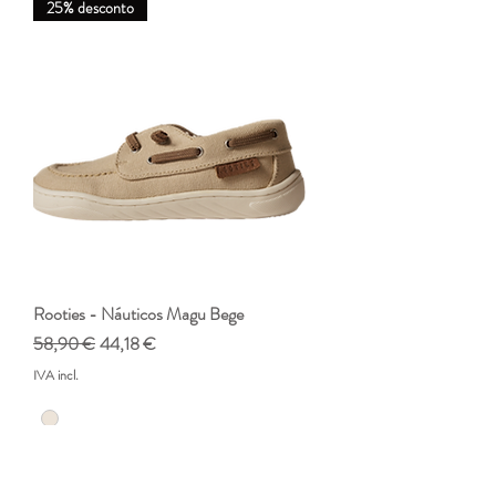
25% desconto
Rooties - Náuticos Magu Bege
Preço normal
Preço promocional
58,90 €
44,18 €
IVA incl.