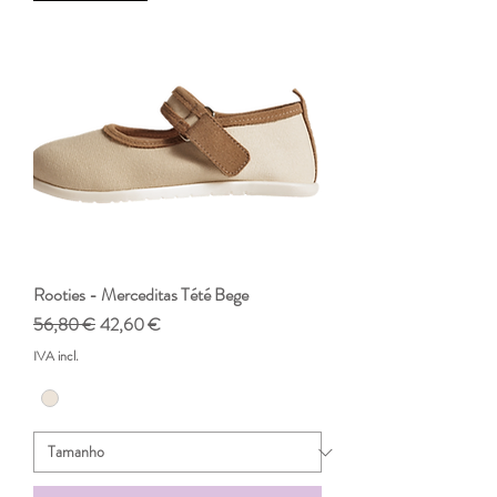
Rooties - Merceditas Tété Bege
Preço normal
Preço promocional
56,80 €
42,60 €
IVA incl.