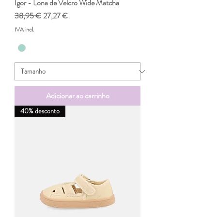
Igor - Lona de Velcro Wide Matcha
Preço normal
Preço promocional
38,95 €
27,27 €
IVA incl.
Adicionar ao carrinho
40% desconto