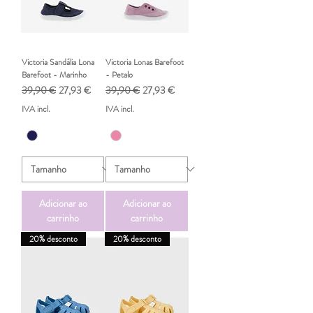
Victoria Sandália Lona
Victoria Lonas Barefoot
Barefoot - Marinho
- Petalo
Preço normal
Preço promocional
Preço normal
Preço promocional
39,90 €
27,93 €
39,90 €
27,93 €
IVA incl.
IVA incl.
Adicionar ao
Adicionar ao
carrinho
carrinho
20% desconto
20% desconto