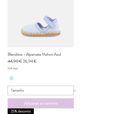
Blanditos - Alpercata Mahon Azul
Preço normal
Preço promocional
44,90 €
26,94 €
IVA incl.
Adicionar ao carrinho
25% desconto