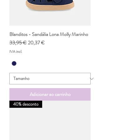
Blanditos - Sandália Lona Molly Marinho
Preço normal
Preço promocional
33,95 €
20,37 €
IVA incl.
Adicionar ao carrinho
40% desconto