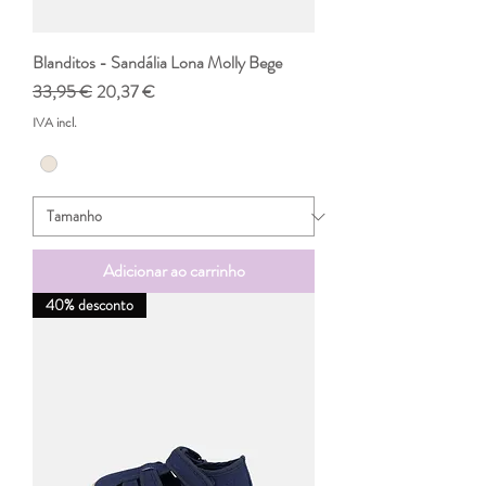
Blanditos - Sandália Lona Molly Bege
Preço normal
Preço promocional
33,95 €
20,37 €
IVA incl.
Adicionar ao carrinho
40% desconto