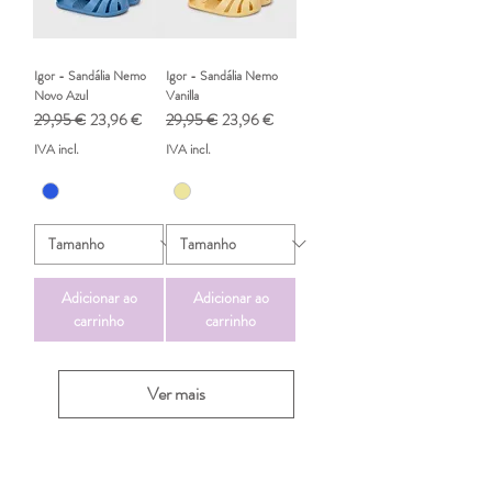
Igor - Sandália Nemo
Igor - Sandália Nemo
Novo Azul
Vanilla
Preço normal
Preço promocional
Preço normal
Preço promocional
29,95 €
23,96 €
29,95 €
23,96 €
IVA incl.
IVA incl.
Adicionar ao
Adicionar ao
carrinho
carrinho
Ver mais