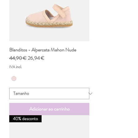
Blanditos - Alpercata Mahon Nude
Preço normal
Preço promocional
44,90 €
26,94 €
IVA incl.
Adicionar ao carrinho
40% desconto