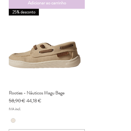
Adicionar ao carrinho
25% desconto
Rooties - Náuticos Magu Bege
Preço normal
Preço promocional
58,90 €
44,18 €
IVA incl.